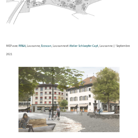
MEP avec
RR&A
, Lausanne;
Ecoscan
, Lausanne et
Atelier Schlaepfer-Capt
, Lausanne // Septembre
2021