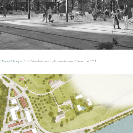
it
Atelier Schlaepfer Capt
/ Visualisierung nightnurse images // Dezember 2021