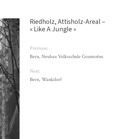
Riedholz, Attisholz-Areal –
« Like A Jungle »
Previous:
Bern, Neubau Volksschule Goumoëns
Next:
Bern, Wankdorf