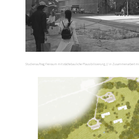
Studienauftrag Freiraum mit städtebauliche Plausibilisierung // in Zusammenarbeit m