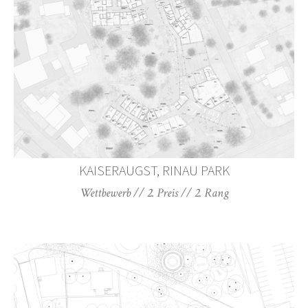
KAISERAUGST, RINAU PARK
Wettbewerb // 2. Preis // 2. Rang