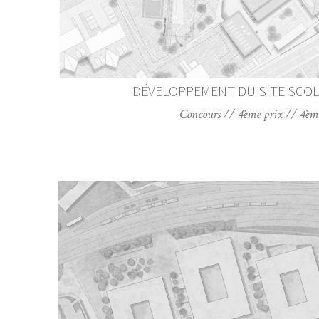
DÉVELOPPEMENT DU SITE SCOL
Concours // 4ème prix // 4è