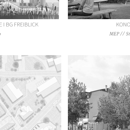
I BG FREIBLICK
KONO
b
MEP // Stu